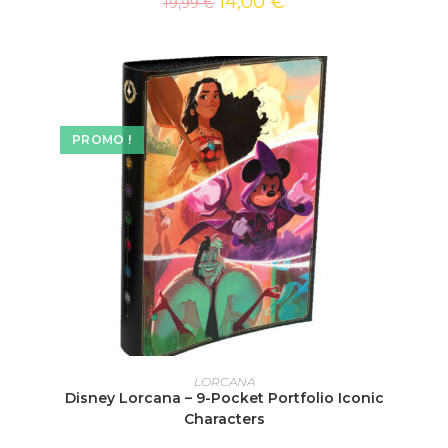
14,00
€
19,99
€
PROMO !
AJOUTER AU PANIER
LORCANA
Disney Lorcana – 9-Pocket Portfolio Iconic
Characters