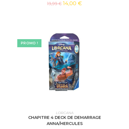
14,00
€
19,99
€
PROMO !
AJOUTER AU PANIER
LORCANA
CHAPITRE 4 DECK DE DEMARRAGE
ANNA/HERCULES