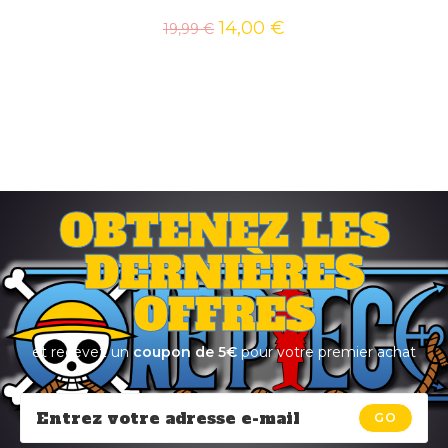
14,00
€
19,99
€
OBTENEZ LES
DERNIÈRES
OFFRES
et recevez un
coupon de 5€
pour votre premier achat
GO