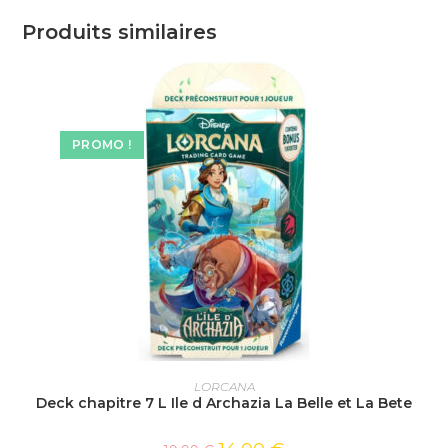
Produits similaires
PROMO !
AJOUTER AU PANIER
LORCANA
Deck chapitre 7 L Ile d Archazia La Belle et La Bete