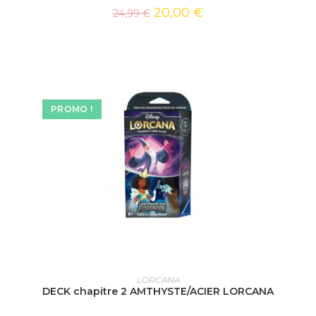
20,00
€
24,99
€
PROMO !
AJOUTER AU PANIER
LORCANA
DECK chapitre 2 AMTHYSTE/ACIER LORCANA